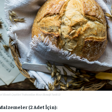
el Ekmek Çeşitleri Trabzon’dan Mısır Ekmeği Tarifi (1)
Malzemeler (2 Adet İçin):