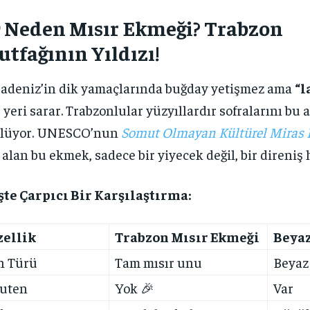
 Neden Mısır Ekmeği? Trabzon
tfağının Yıldızı!
adeniz’in dik yamaçlarında buğday yetişmez ama
“l
 yeri sarar. Trabzonlular yüzyıllardır sofralarını bu a
slüyor. UNESCO’nun
Somut Olmayan Kültürel Miras L
 alan bu ekmek, sadece bir yiyecek değil, bir direniş 
şte Çarpıcı Bir Karşılaştırma:
zellik
Trabzon Mısır Ekmeği
Beya
n Türü
Tam mısır unu
Beyaz
uten
Yok 🎉
Var