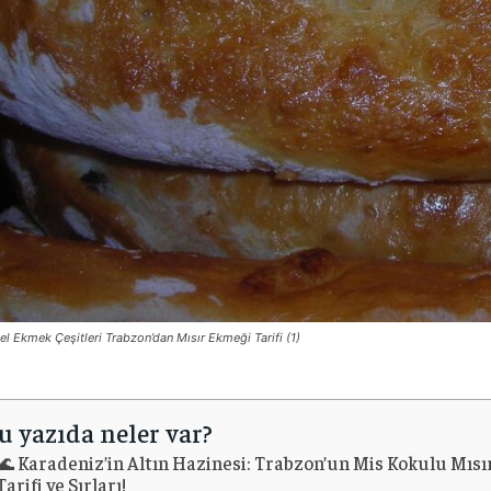
el Ekmek Çeşitleri Trabzon’dan Mısır Ekmeği Tarifi (1)
u yazıda neler var?
🌊 Karadeniz’in Altın Hazinesi: Trabzon’un Mis Kokulu Mısı
Tarifi ve Sırları!