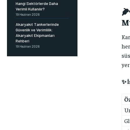
Hangi Sektörlerde Daha
🌽
Verimli Kullanılır?
19 Haziran 2026
Mu
Akaryakıt Tankerlerinde
Güvenlik ve Verimlilik:
Akaryakıt Ekipmanları
Kar
Rehberi
her
19 Haziran 2026
sü
yer
✨ İ
Ö
U
Gl