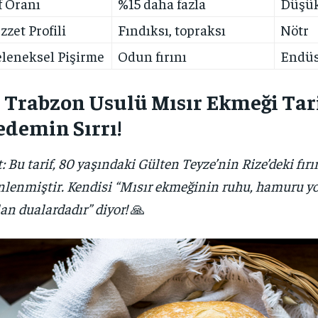
f Oranı
%15 daha fazla
Düşü
zzet Profili
Fındıksı, topraksı
Nötr
leneksel Pişirme
Odun fırını
Endüst
 Trabzon Usulü Mısır Ekmeği Tari
demin Sırrı!
: Bu tarif, 80 yaşındaki Gülten Teyze’nin Rize’deki fır
nlenmiştir. Kendisi “Mısır ekmeğinin ruhu, hamuru y
lan dualardadır” diyor!
🙏