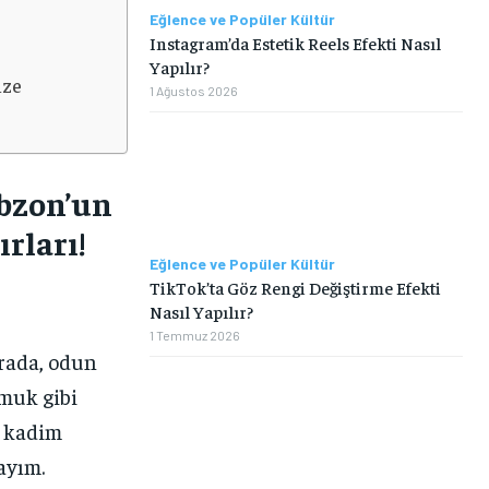
Eğlence ve Popüler Kültür
Instagram’da Estetik Reels Efekti Nasıl
Yapılır?
ize
1 Ağustos 2026
abzon’un
rları!
Eğlence ve Popüler Kültür
TikTok’ta Göz Rengi Değiştirme Efekti
Nasıl Yapılır?
1 Temmuz 2026
Orada, odun
amuk gibi
u kadim
tayım.