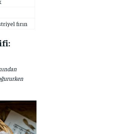
k
riyel fırın
fi:
ınından
oğururken