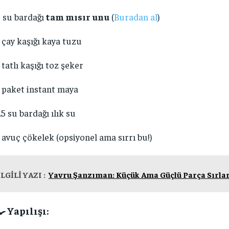
 su bardağı
tam mısır unu
(
Buradan al
)
 çay kaşığı kaya tuzu
 tatlı kaşığı toz şeker
 paket instant maya
.5 su bardağı ılık su
 avuç çökelek (opsiyonel ama sırrı bu!)
İLGİLİ YAZI :
Yavru Şanzıman: Küçük Ama Güçlü Parça Sırlar
🍳 Yapılışı: