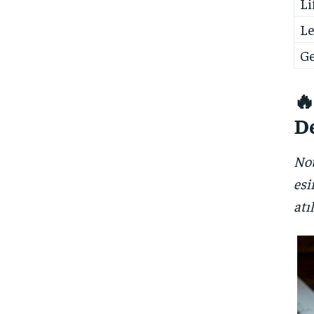
Li
Le
Ge
🔥
De
Not
esi
atı