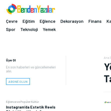
Çevre
Eğitim
Eğlence
Dekorasyon
Finans
Ka
Spor
Teknoloji
Yemek
Ana 
Üye Ol
Y
En son haberleri ve güncellemeleri
alın.
T
ABONE OLUN
Eğlence ve Popüler Kültür
Instagram’da Estetik Reels