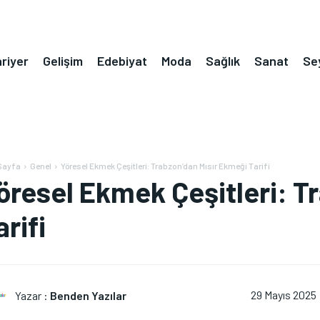
riyer
Gelişim
Edebiyat
Moda
Sağlık
Sanat
Se
Sayfa
Genel
Yöresel Ekmek Çeşitleri: Trabzon’dan Mısır Ekmeği Tarifi
öresel Ekmek Çeşitleri: T
arifi
Yazar :
Benden Yazılar
29 Mayıs 2025