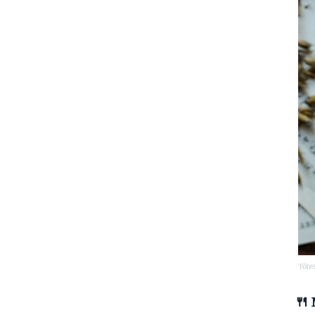
Yöres
🍴 