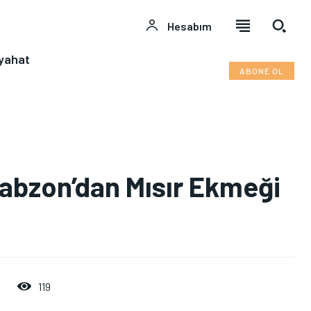
Hesabım
yahat
ABONE OL
rabzon’dan Mısır Ekmeği
119