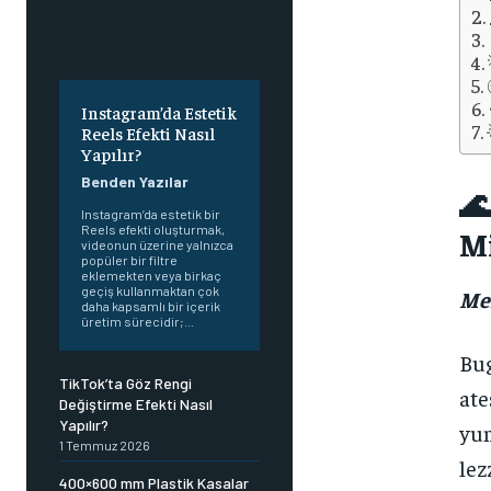
Instagram’da Estetik
Reels Efekti Nasıl
Yapılır?
Benden Yazılar
🌊
Instagram’da estetik bir
Reels efekti oluşturmak,
Mi
videonun üzerine yalnızca
popüler bir filtre
eklemekten veya birkaç
geçiş kullanmaktan çok
Mer
daha kapsamlı bir içerik
üretim sürecidir;...
Bug
TikTok’ta Göz Rengi
ate
Değiştirme Efekti Nasıl
Yapılır?
yum
1 Temmuz 2026
lez
400×600 mm Plastik Kasalar