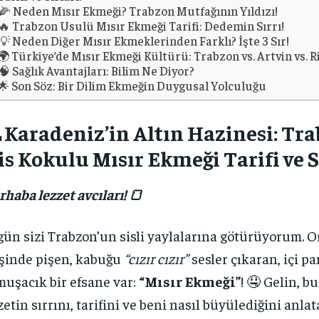
🌽 Neden Mısır Ekmeği? Trabzon Mutfağının Yıldızı!
🔥 Trabzon Usulü Mısır Ekmeği Tarifi: Dedemin Sırrı!
💡 Neden Diğer Mısır Ekmeklerinden Farklı? İşte 3 Sır!
🌍 Türkiye’de Mısır Ekmeği Kültürü: Trabzon vs. Artvin vs. R
🧠 Sağlık Avantajları: Bilim Ne Diyor?
🌟 Son Söz: Bir Dilim Ekmeğin Duygusal Yolculuğu
 Karadeniz’in Altın Hazinesi: Tr
s Kokulu Mısır Ekmeği Tarifi ve Sı
haba lezzet avcıları! 🍞
ün sizi Trabzon’un sisli yaylalarına götürüyorum. 
şinde pişen, kabuğu
“cızır cızır”
sesler çıkaran, içi p
uşacık bir efsane var:
“Mısır Ekmeği”
! 🤤 Gelin, b
zetin sırrını, tarifini ve beni nasıl büyülediğini anla