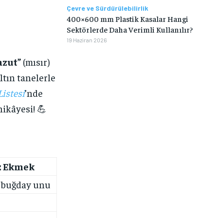
Çevre ve Sürdürülebilirlik
400×600 mm Plastik Kasalar Hangi
Sektörlerde Daha Verimli Kullanılır?
19 Haziran 2026
azut”
(mısır)
ltın tanelerle
istesi
’nde
hikâyesi! 💪
z Ekmek
 buğday unu