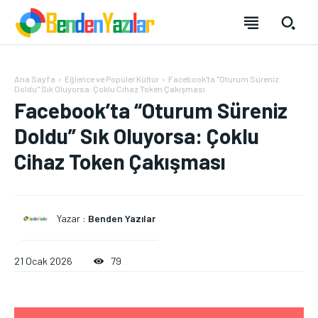
Ana Sayfa
Eğlence ve Popüler Kültür
Facebook'ta "Oturum Süreniz
Doldu" Sık Oluyorsa: Çoklu Cihaz Token Çakışması
Facebook’ta “Oturum Süreniz
Doldu” Sık Oluyorsa: Çoklu
Cihaz Token Çakışması
Yazar :
Benden Yazılar
21 Ocak 2026
79
Benden Yazılar
Benden Yazılar
Benden Yazılar
Benden Yazılar