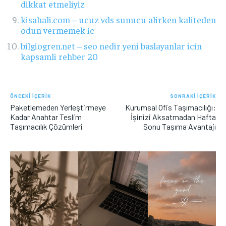
dikkat etmeliyiz
kisahali.com – ucuz vds sunucu alirken kaliteden
odun vermemek ic
bilgiogren.net – seo nedir yeni baslayanlar icin
kapsamli rehber 20
ÖNCEKI İÇERIK
SONRAKI İÇERIK
Paketlemeden Yerleştirmeye
Kurumsal Ofis Taşımacılığı:
Kadar Anahtar Teslim
İşinizi Aksatmadan Hafta
Taşımacılık Çözümleri
Sonu Taşıma Avantajı