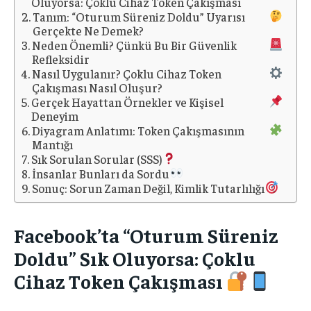
Oluyorsa: Çoklu Cihaz Token Çakışması
Tanım: “Oturum Süreniz Doldu” Uyarısı
KATEGORILER
KATEGORILER
Gerçekte Ne Demek?
KARIYER VE İŞ DÜNYASI
KARIYER VE İŞ DÜNYASI
Neden Önemli? Çünkü Bu Bir Güvenlik
KARIYER VE İŞ DÜNYASI
KARIYER VE İŞ DÜNYASI
ÇEVRE VE SÜRDÜRÜLEBILIRLIK
ÇEVRE VE SÜRDÜRÜLEBILIRLIK
Refleksidir
Nasıl Uygulanır? Çoklu Cihaz Token
ÇEVRE VE SÜRDÜRÜLEBILIRLIK
ÇEVRE VE SÜRDÜRÜLEBILIRLIK
EĞITIM VE ÖĞRENME
EĞITIM VE ÖĞRENME
Çakışması Nasıl Oluşur?
Gerçek Hayattan Örnekler ve Kişisel
EĞITIM VE ÖĞRENME
EĞITIM VE ÖĞRENME
SPOR VE FITNESS
SPOR VE FITNESS
Deneyim
Diyagram Anlatımı: Token Çakışmasının
SPOR VE FITNESS
SPOR VE FITNESS
SANAT VE TASARIM
SANAT VE TASARIM
Mantığı
SANAT VE TASARIM
SANAT VE TASARIM
Sık Sorulan Sorular (SSS)
KITAP VE EDEBIYAT
KITAP VE EDEBIYAT
İnsanlar Bunları da Sordu
KITAP VE EDEBIYAT
KITAP VE EDEBIYAT
Sonuç: Sorun Zaman Değil, Kimlik Tutarlılığı
İLGİLİ YAZI :
İLGİLİ YAZI :
Ekiplerle Hesap Yönetimi (Twitter/X):
Tam Sinüs İnverter Nedir? Avantajları
Roller, Paylaşımlı Erişim ve Güvenlik Prosedürleri
Nelerdir?
Facebook’ta “Oturum Süreniz
İLGİLİ YAZI :
İLGİLİ YAZI :
Podcast Ajanslarıyla Sesini
ISO 14001 Çevre Yönetim Sistemi:
Zirveye Taşımanın Yolları
Sürdürülebilirlikte belgelendirmenin rolü
Doldu” Sık Oluyorsa: Çoklu
Cihaz Token Çakışması