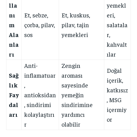
lla
yemekl
nı
Et, sebze,
Et, kuskus,
eri,
m
çorba, pilav,
pilav, tajin
salatala
Ala
sos
yemekleri
r,
nla
kahvalt
rı
ılar
Anti-
Zengin
Doğal
Sağ
inflamatuar
aroması
içerik,
lık
,
sayesinde
katkısız
Fay
antioksidan
yemeğin
, MSG
dal
, sindirimi
sindirimine
içermiy
arı
kolaylaştırı
yardımcı
or
r
olabilir