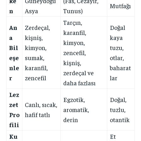
ke
Güneydoğu
(Fas, Cezayir,
Mutfağı
n
Asya
Tunus)
Tarçın,
An
Zerdeçal,
Doğal
karanfil,
a
kişniş,
kaya
kimyon,
Bil
kimyon,
tuzu,
zencefil,
eşe
sumak,
otlar,
kişniş,
nle
karanfil,
baharat
zerdeçal ve
r
zencefil
lar
daha fazlası
Lez
Egzotik,
Doğal,
zet
Canlı, sıcak,
aromatik,
tuzlu,
Pro
hafif tatlı
derin
otantik
fili
Ku
Et