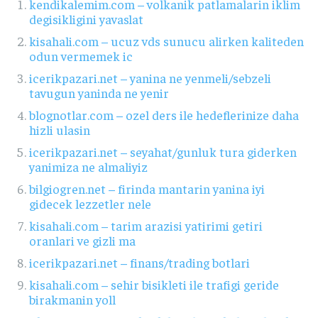
kendikalemim.com – volkanik patlamalarin iklim
degisikligini yavaslat
kisahali.com – ucuz vds sunucu alirken kaliteden
odun vermemek ic
icerikpazari.net – yanina ne yenmeli/sebzeli
tavugun yaninda ne yenir
blognotlar.com – ozel ders ile hedeflerinize daha
hizli ulasin
icerikpazari.net – seyahat/gunluk tura giderken
yanimiza ne almaliyiz
bilgiogren.net – firinda mantarin yanina iyi
gidecek lezzetler nele
kisahali.com – tarim arazisi yatirimi getiri
oranlari ve gizli ma
icerikpazari.net – finans/trading botlari
kisahali.com – sehir bisikleti ile trafigi geride
birakmanin yoll