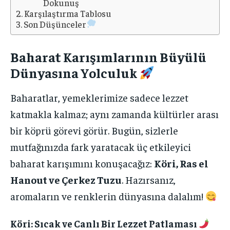
Dokunuş
KARIYER VE İŞ DÜNYASI
KARIYER VE İŞ DÜNYASI
ÇEVRE VE SÜRDÜRÜLEBILIRLIK
ÇEVRE VE SÜRDÜRÜLEBILIRLIK
Karşılaştırma Tablosu
ÇEVRE VE SÜRDÜRÜLEBILIRLIK
ÇEVRE VE SÜRDÜRÜLEBILIRLIK
Son Düşünceler
EĞITIM VE ÖĞRENME
EĞITIM VE ÖĞRENME
EĞITIM VE ÖĞRENME
EĞITIM VE ÖĞRENME
SPOR VE FITNESS
SPOR VE FITNESS
Baharat Karışımlarının Büyülü
SPOR VE FITNESS
SPOR VE FITNESS
SANAT VE TASARIM
SANAT VE TASARIM
Dünyasına Yolculuk
SANAT VE TASARIM
SANAT VE TASARIM
KITAP VE EDEBIYAT
KITAP VE EDEBIYAT
Baharatlar, yemeklerimize sadece lezzet
KITAP VE EDEBIYAT
KITAP VE EDEBIYAT
katmakla kalmaz; aynı zamanda kültürler arası
İLGİLİ YAZI :
İLGİLİ YAZI :
Açık Hava Eğitimi: Doğada Öğrenmenin
ISO 14001 Çevre Yönetim Sistemi:
bir köprü görevi görür. Bugün, sizlerle
Avantajları
Sürdürülebilirlikte belgelendirmenin rolü
İLGİLİ YAZI :
İLGİLİ YAZI :
ISO 14001 Çevre Yönetim Sistemi:
TikTok Ses Kütüphanesi Açılmıyor,
mutfağınızda fark yaratacak üç etkileyici
Sürdürülebilirlikte belgelendirmenin rolü
Sebepleri ve Çözümleri
baharat karışımını konuşacağız:
Köri, Ras el
Hanout ve Çerkez Tuzu
. Hazırsanız,
aromaların ve renklerin dünyasına dalalım!
Köri: Sıcak ve Canlı Bir Lezzet Patlaması